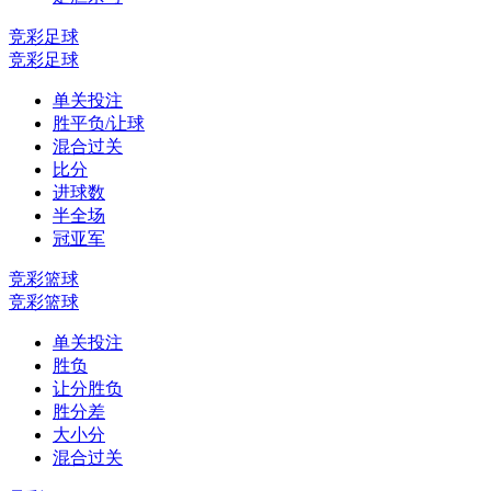
竞彩足球
竞彩足球
单关投注
胜平负/让球
混合过关
比分
进球数
半全场
冠亚军
竞彩篮球
竞彩篮球
单关投注
胜负
让分胜负
胜分差
大小分
混合过关