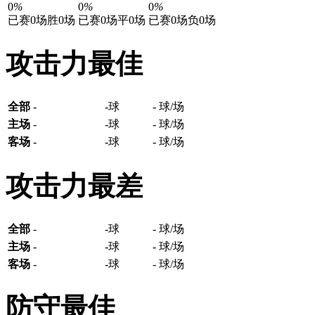
0
%
0
%
0
%
已赛0场
胜0场
已赛0场
平0场
已赛0场
负0场
攻击力最佳
全部
-
-球
- 球/场
主场
-
-球
- 球/场
客场
-
-球
- 球/场
攻击力最差
全部
-
-球
- 球/场
主场
-
-球
- 球/场
客场
-
-球
- 球/场
防守最佳