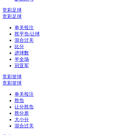
竞彩足球
竞彩足球
单关投注
胜平负/让球
混合过关
比分
进球数
半全场
冠亚军
竞彩篮球
竞彩篮球
单关投注
胜负
让分胜负
胜分差
大小分
混合过关