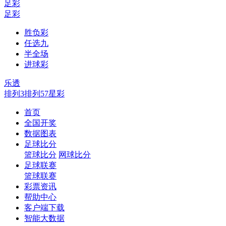
足彩
足彩
胜负彩
任选九
半全场
进球彩
乐透
排列3
排列5
7星彩
首页
全国开奖
数据图表
足球比分
篮球比分
网球比分
足球联赛
篮球联赛
彩票资讯
帮助中心
客户端下载
智能大数据