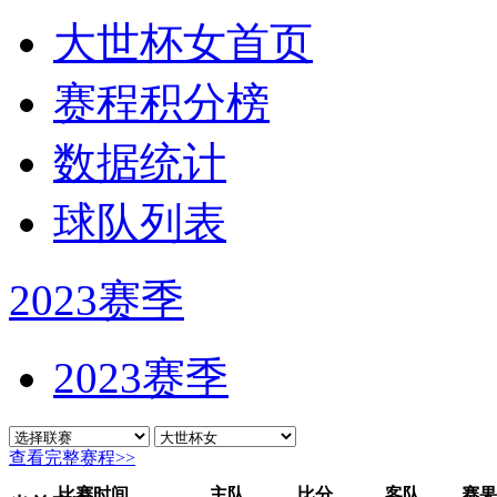
大世杯女首页
赛程积分榜
数据统计
球队列表
2023赛季
2023赛季
查看完整赛程>>
比赛时间
主队
比分
客队
赛果