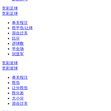
竞彩足球
竞彩足球
单关投注
胜平负/让球
混合过关
比分
进球数
半全场
冠亚军
竞彩篮球
竞彩篮球
单关投注
胜负
让分胜负
胜分差
大小分
混合过关