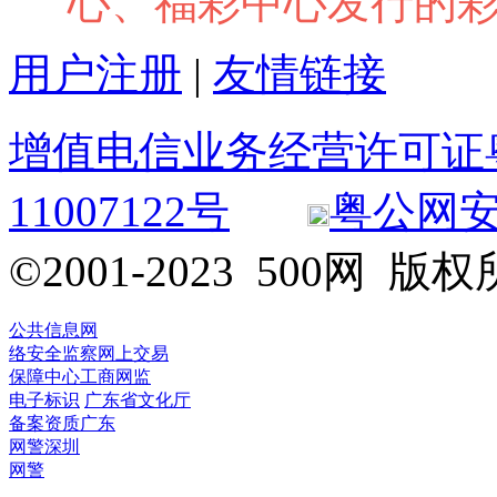
心、福彩中心发行的
用户注册
|
友情链接
增值电信业务经营许可证粤B2
11007122号
粤公网安备 
©2001-2023 500网
公共信息网
络安全监察
网上交易
保障中心
工商网监
电子标识
广东省文化厅
备案资质
广东
网警
深圳
网警