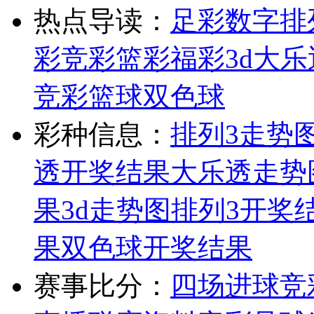
热点导读：
足彩
数字排
彩
竞彩
篮彩
福彩3d
大乐
竞彩篮球
双色球
彩种信息：
排列3走势
透开奖结果
大乐透走势
果
3d走势图
排列3开奖
果
双色球开奖结果
赛事比分：
四场进球
竞