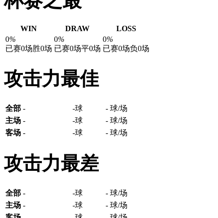
杯赛之最
WIN
DRAW
LOSS
0
%
0
%
0
%
已赛0场
胜0场
已赛0场
平0场
已赛0场
负0场
攻击力最佳
全部
-
-球
- 球/场
主场
-
-球
- 球/场
客场
-
-球
- 球/场
攻击力最差
全部
-
-球
- 球/场
主场
-
-球
- 球/场
客场
-
-球
- 球/场