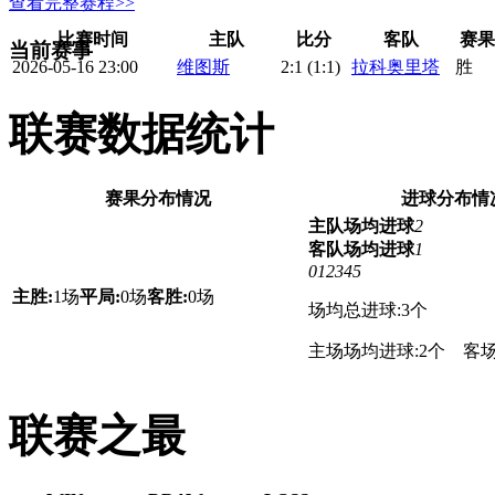
查看完整赛程>>
比赛时间
主队
比分
客队
赛果
当前赛事
2026-05-16 23:00
维图斯
2
:
1
(1:1)
拉科奥里塔
胜
联赛数据统计
赛果分布情况
进球分布情
主队场均进球
2
客队场均进球
1
0
1
2
3
4
5
主胜:
1场
平局:
0场
客胜:
0场
场均总进球:3个
主场场均进球:2个 客场
联赛之最