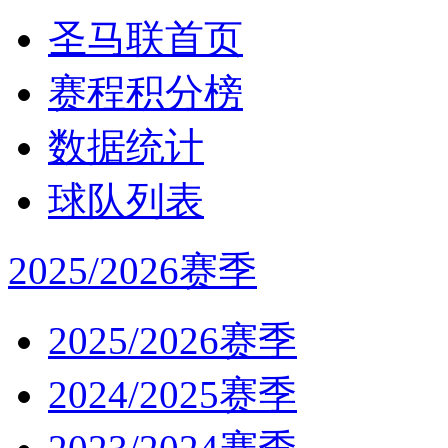
圣马联首页
赛程积分榜
数据统计
球队列表
2025/2026赛季
2025/2026赛季
2024/2025赛季