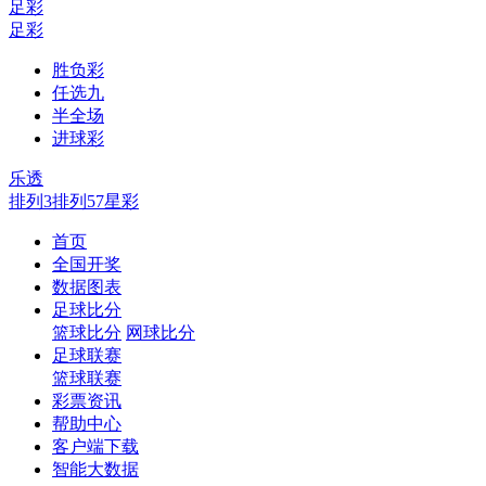
足彩
足彩
胜负彩
任选九
半全场
进球彩
乐透
排列3
排列5
7星彩
首页
全国开奖
数据图表
足球比分
篮球比分
网球比分
足球联赛
篮球联赛
彩票资讯
帮助中心
客户端下载
智能大数据