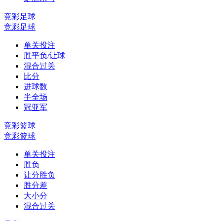
竞彩足球
竞彩足球
单关投注
胜平负/让球
混合过关
比分
进球数
半全场
冠亚军
竞彩篮球
竞彩篮球
单关投注
胜负
让分胜负
胜分差
大小分
混合过关