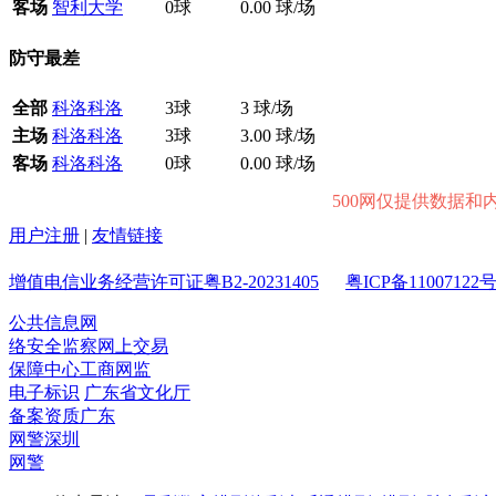
客场
智利大学
0球
0.00 球/场
防守最差
全部
科洛科洛
3球
3 球/场
主场
科洛科洛
3球
3.00 球/场
客场
科洛科洛
0球
0.00 球/场
500网仅提供数据
用户注册
|
友情链接
增值电信业务经营许可证粤B2-20231405
粤ICP备11007122
公共信息网
络安全监察
网上交易
保障中心
工商网监
电子标识
广东省文化厅
备案资质
广东
网警
深圳
网警