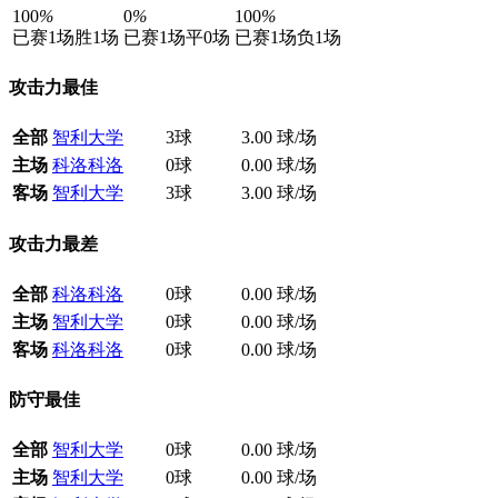
100
%
0
%
100
%
已赛1场
胜1场
已赛1场
平0场
已赛1场
负1场
攻击力最佳
全部
智利大学
3球
3.00 球/场
主场
科洛科洛
0球
0.00 球/场
客场
智利大学
3球
3.00 球/场
攻击力最差
全部
科洛科洛
0球
0.00 球/场
主场
智利大学
0球
0.00 球/场
客场
科洛科洛
0球
0.00 球/场
防守最佳
全部
智利大学
0球
0.00 球/场
主场
智利大学
0球
0.00 球/场