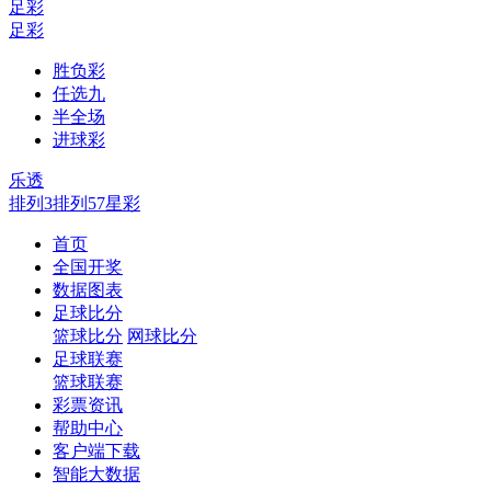
足彩
足彩
胜负彩
任选九
半全场
进球彩
乐透
排列3
排列5
7星彩
首页
全国开奖
数据图表
足球比分
篮球比分
网球比分
足球联赛
篮球联赛
彩票资讯
帮助中心
客户端下载
智能大数据