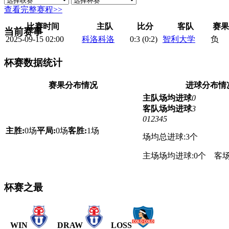
查看完整赛程>>
比赛时间
主队
比分
客队
赛果
当前赛事
2025-09-15 02:00
科洛科洛
0
:
3
(0:2)
智利大学
负
杯赛数据统计
赛果分布情况
进球分布情
主队场均进球
0
客队场均进球
3
0
1
2
3
4
5
主胜:
0场
平局:
0场
客胜:
1场
场均总进球:3个
主场场均进球:0个 客场
杯赛之最
WIN
DRAW
LOSS