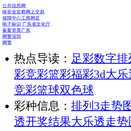
公共信息网
络安全监察
网上交易
保障中心
工商网监
电子标识
广东省文化厅
备案资质
广东
网警
深圳
网警
热点导读：
足彩
数字排
彩
竞彩
篮彩
福彩3d
大乐
竞彩篮球
双色球
彩种信息：
排列3走势
透开奖结果
大乐透走势