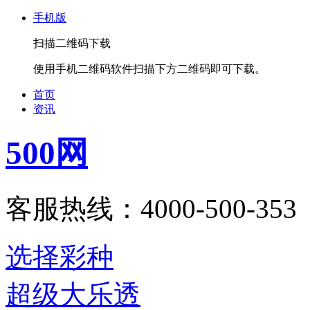
手机版
扫描二维码下载
使用手机二维码软件扫描下方二维码即可下载。
首页
资讯
500网
客服热线：4000-500-353
选择彩种
超级大乐透