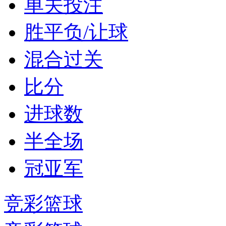
单关投注
胜平负/让球
混合过关
比分
进球数
半全场
冠亚军
竞彩篮球