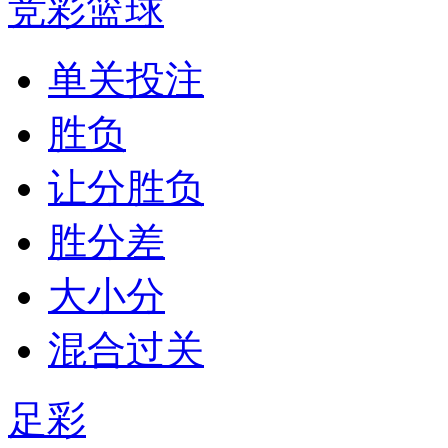
竞彩篮球
单关投注
胜负
让分胜负
胜分差
大小分
混合过关
足彩