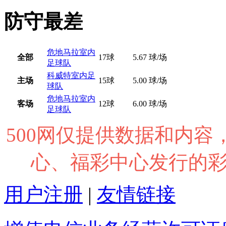
防守最差
危地马拉室内
全部
17球
5.67 球/场
足球队
科威特室内足
主场
15球
5.00 球/场
球队
危地马拉室内
客场
12球
6.00 球/场
足球队
500网仅提供数据和内
心、福彩中心发行的
用户注册
|
友情链接