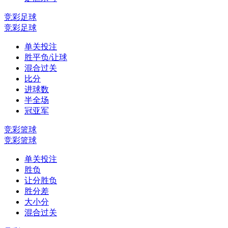
竞彩足球
竞彩足球
单关投注
胜平负/让球
混合过关
比分
进球数
半全场
冠亚军
竞彩篮球
竞彩篮球
单关投注
胜负
让分胜负
胜分差
大小分
混合过关