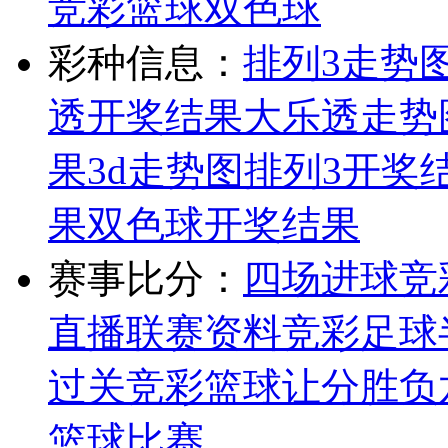
竞彩篮球
双色球
彩种信息：
排列3走势
透开奖结果
大乐透走势
果
3d走势图
排列3开奖
果
双色球开奖结果
赛事比分：
四场进球
竞
直播
联赛资料
竞彩足球
过关
竞彩篮球让分胜负
篮球比赛