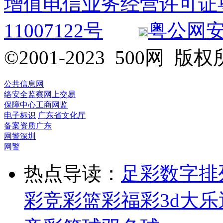
增值电信业务经营许可证粤B2
11007122号
粤公网安备 
©2001-2023 500网
公共信息网
络安全监察
网上交易
保障中心
工商网监
电子标识
广东省文化厅
备案资质
广东
网警
深圳
网警
热点导读：
足彩
数字排
彩
竞彩
篮彩
福彩3d
大乐