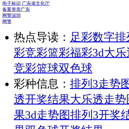
电子标识
广东省文化厅
备案资质
广东
网警
深圳
网警
热点导读：
足彩
数字排
彩
竞彩
篮彩
福彩3d
大乐
竞彩篮球
双色球
彩种信息：
排列3走势
透开奖结果
大乐透走势
果
3d走势图
排列3开奖