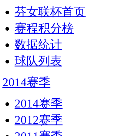
芬女联杯首页
赛程积分榜
数据统计
球队列表
2014赛季
2014赛季
2012赛季