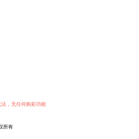
玩法，无任何购彩功能
网 版权所有