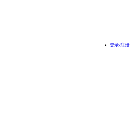
登录/注册