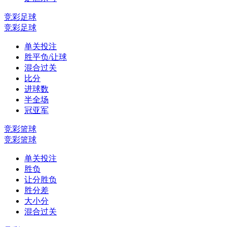
竞彩足球
竞彩足球
单关投注
胜平负/让球
混合过关
比分
进球数
半全场
冠亚军
竞彩篮球
竞彩篮球
单关投注
胜负
让分胜负
胜分差
大小分
混合过关