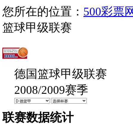
您所在的位置：
500彩票
篮球甲级联赛
德国篮球甲级联赛
2008/2009赛季
联赛数据统计