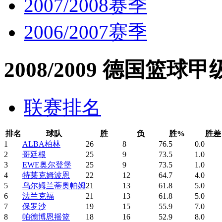
2007/2008赛季
2006/2007赛季
2008/2009 德国篮
联赛排名
排名
球队
胜
负
胜%
胜差
1
ALBA柏林
26
8
76.5
0.0
2
哥廷根
25
9
73.5
1.0
3
EWE奥尔登堡
25
9
73.5
1.0
4
特莱克姆波恩
22
12
64.7
4.0
5
乌尔姆兰蒂奥帕姆
21
13
61.8
5.0
6
法兰克福
21
13
61.8
5.0
7
保罗沙
19
15
55.9
7.0
8
帕德博恩摇篮
18
16
52.9
8.0