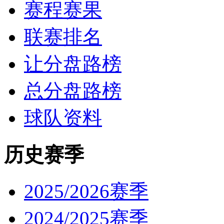
赛程赛果
联赛排名
让分盘路榜
总分盘路榜
球队资料
历史赛季
2025/2026赛季
2024/2025赛季