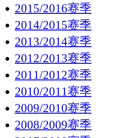
2015/2016赛季
2014/2015赛季
2013/2014赛季
2012/2013赛季
2011/2012赛季
2010/2011赛季
2009/2010赛季
2008/2009赛季