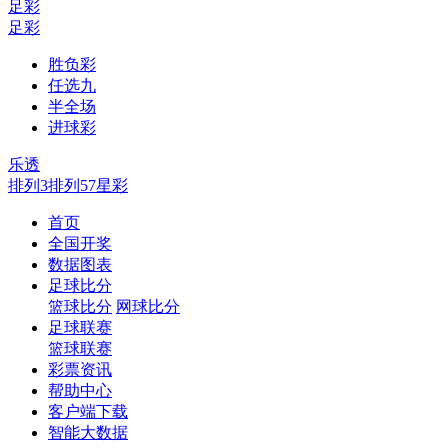
足彩
足彩
胜负彩
任选九
半全场
进球彩
乐透
排列3
排列5
7星彩
首页
全国开奖
数据图表
足球比分
篮球比分
网球比分
足球联赛
篮球联赛
彩票资讯
帮助中心
客户端下载
智能大数据