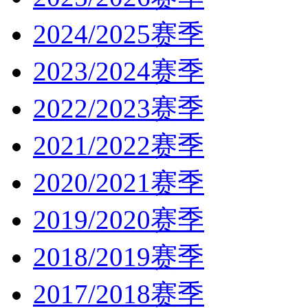
2024/2025赛季
2023/2024赛季
2022/2023赛季
2021/2022赛季
2020/2021赛季
2019/2020赛季
2018/2019赛季
2017/2018赛季