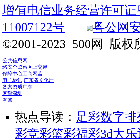
增值电信业务经营许可证粤B2
11007122号
粤公网安备 
©2001-2023 500网
公共信息网
络安全监察
网上交易
保障中心
工商网监
电子标识
广东省文化厅
备案资质
广东
网警
深圳
网警
热点导读：
足彩
数字排
彩
竞彩
篮彩
福彩3d
大乐