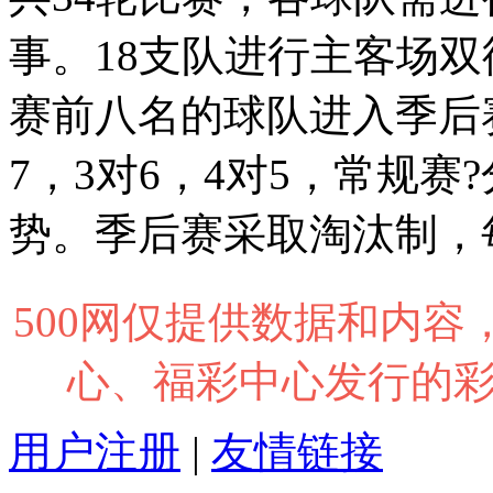
事。18支队进行主客场
赛前八名的球队进入季后
7，3对6，4对5，常规
势。季后赛采取淘汰制，
500网仅提供数据和内
心、福彩中心发行的
用户注册
|
友情链接