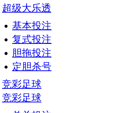
超级大乐透
基本投注
复式投注
胆拖投注
定胆杀号
竞彩足球
竞彩足球