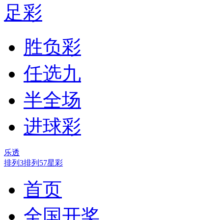
足彩
胜负彩
任选九
半全场
进球彩
乐透
排列3
排列5
7星彩
首页
全国开奖