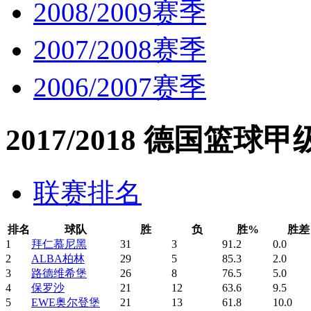
2008/2009赛季
2007/2008赛季
2006/2007赛季
2017/2018 德国篮
联赛排名
排名
球队
胜
负
胜%
胜差
1
拜仁慕尼黑
31
3
91.2
0.0
2
ALBA柏林
29
5
85.3
2.0
3
路德维希堡
26
8
76.5
5.0
4
保罗沙
21
12
63.6
9.5
5
EWE奥尔登堡
21
13
61.8
10.0