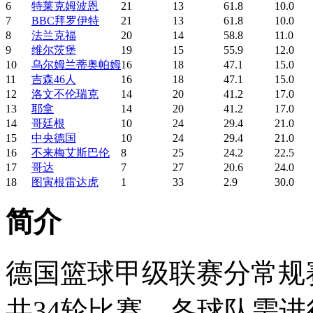
6
特莱克姆波恩
21
13
61.8
10.0
7
BBC拜罗伊特
21
13
61.8
10.0
8
法兰克福
20
14
58.8
11.0
9
维尔茨堡
19
15
55.9
12.0
10
乌尔姆兰蒂奥帕姆
16
18
47.1
15.0
11
吉森46人
16
18
47.1
15.0
12
洛文不伦瑞克
14
20
41.2
17.0
13
耶拿
14
20
41.2
17.0
14
哥廷根
10
24
29.4
21.0
15
中央德国
10
24
29.4
21.0
16
不来梅艾斯巴伦
8
25
24.2
22.5
17
哥达
7
27
20.6
24.0
18
图寅根雷达虎
1
33
2.9
30.0
简介
德国篮球甲级联赛分常规
共34轮比赛，各球队需进