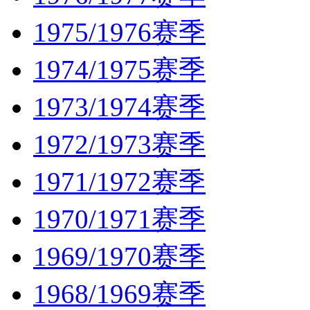
1975/1976赛季
1974/1975赛季
1973/1974赛季
1972/1973赛季
1971/1972赛季
1970/1971赛季
1969/1970赛季
1968/1969赛季