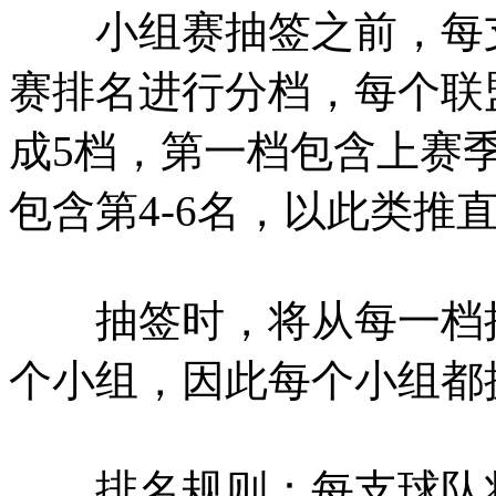
小组赛抽签之前，每支
赛排名进行分档，每个联
成5档，第一档包含上赛季
包含第4-6名，以此类推
抽签时，将从每一档抽
个小组，因此每个小组都
排名规则：每支球队将