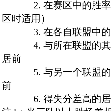
2. 在赛区中的胜率
区时适用）
3. 在各自联盟中的
4. 与所在联盟的其
居前
5. 与另一个联盟的
前
6. 得失分差高的居