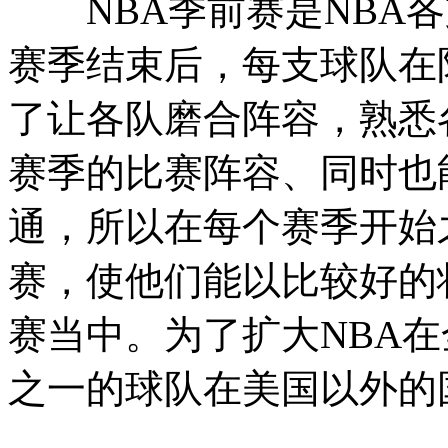
NBA季前赛是NBA各
赛季结束后，每支球队在
了让各队磨合阵容，熟悉
赛季的比赛阵容、同时也
通，所以在每个赛季开始
赛，使他们能以比较好的
赛当中。为了扩大NBA
之一的球队在美国以外的