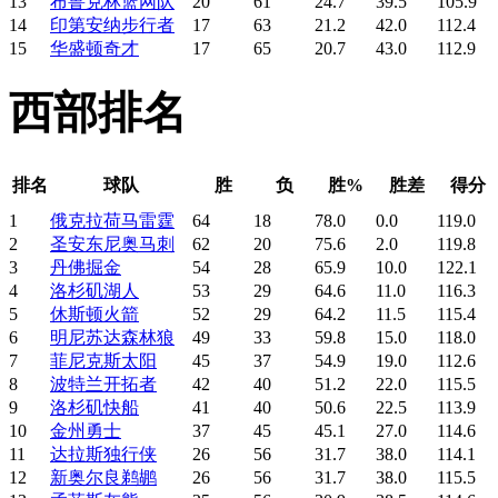
13
布鲁克林篮网队
20
61
24.7
39.5
105.9
14
印第安纳步行者
17
63
21.2
42.0
112.4
15
华盛顿奇才
17
65
20.7
43.0
112.9
西部排名
排名
球队
胜
负
胜%
胜差
得分
1
俄克拉荷马雷霆
64
18
78.0
0.0
119.0
2
圣安东尼奥马刺
62
20
75.6
2.0
119.8
3
丹佛掘金
54
28
65.9
10.0
122.1
4
洛杉矶湖人
53
29
64.6
11.0
116.3
5
休斯顿火箭
52
29
64.2
11.5
115.4
6
明尼苏达森林狼
49
33
59.8
15.0
118.0
7
菲尼克斯太阳
45
37
54.9
19.0
112.6
8
波特兰开拓者
42
40
51.2
22.0
115.5
9
洛杉矶快船
41
40
50.6
22.5
113.9
10
金州勇士
37
45
45.1
27.0
114.6
11
达拉斯独行侠
26
56
31.7
38.0
114.1
12
新奥尔良鹈鹕
26
56
31.7
38.0
115.5