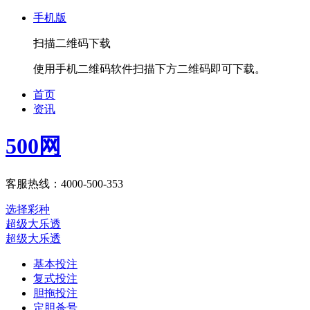
手机版
扫描二维码下载
使用手机二维码软件扫描下方二维码即可下载。
首页
资讯
500网
客服热线：4000-500-353
选择彩种
超级大乐透
超级大乐透
基本投注
复式投注
胆拖投注
定胆杀号