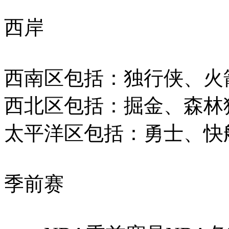
西岸
西南区包括：独行侠、火
西北区包括：掘金、森林
太平洋区包括：勇士、快
季前赛