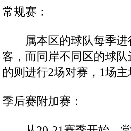
常规赛：
属本区的球队每季进行4
客，而同岸不同区的球队
的则进行2场对赛，1场主
季后赛附加赛：
从20-21赛季开始，