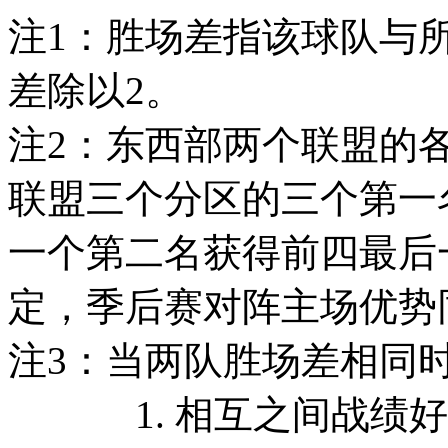
注1：胜场差指该球队与
差除以2。
注2：东西部两个联盟的
联盟三个分区的三个第一
一个第二名获得前四最后
定，季后赛对阵主场优势
注3：当两队胜场差相同
1. 相互之间战绩好