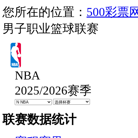
您所在的位置：
500彩票
男子职业篮球联赛
NBA
2025/2026赛季
联赛数据统计