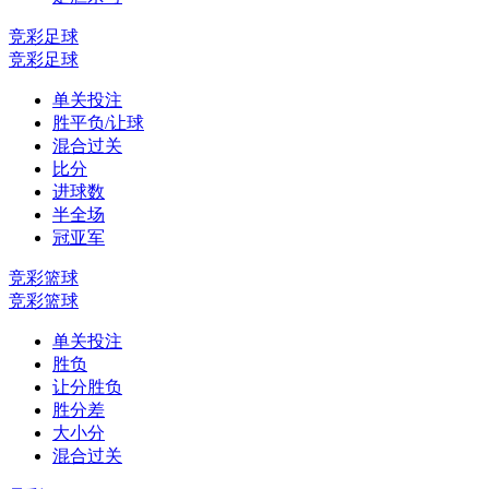
竞彩足球
竞彩足球
单关投注
胜平负/让球
混合过关
比分
进球数
半全场
冠亚军
竞彩篮球
竞彩篮球
单关投注
胜负
让分胜负
胜分差
大小分
混合过关