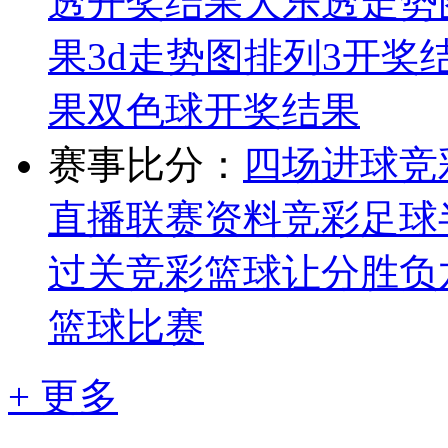
透开奖结果
大乐透走势
果
3d走势图
排列3开奖
果
双色球开奖结果
赛事比分：
四场进球
竞
直播
联赛资料
竞彩足球
过关
竞彩篮球让分胜负
篮球比赛
+ 更多