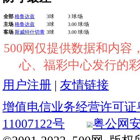
全部
格鲁达兹
3球
3 球/场
主场
格鲁达兹
3球
3.00 球/场
客场
斯威特什切青
3球
3.00 球/场
500网仅提供数据和内
心、福彩中心发行的
用户注册
|
友情链接
增值电信业务经营许可证粤B2
11007122号
粤公网安备 