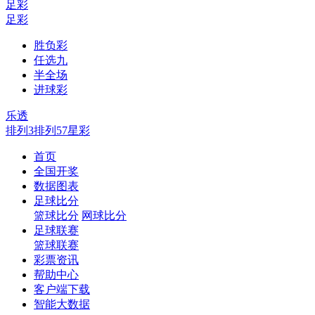
足彩
足彩
胜负彩
任选九
半全场
进球彩
乐透
排列3
排列5
7星彩
首页
全国开奖
数据图表
足球比分
篮球比分
网球比分
足球联赛
篮球联赛
彩票资讯
帮助中心
客户端下载
智能大数据