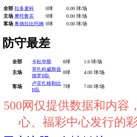
全部
拉多麦科
0球
0.00 球/场
主场
摩托鲁宾
0球
0.00 球/场
客场
奥德拉比托姆
0球
0.00 球/场
防守最差
全部
卡杜华斯
8球
1.6 球/场
哥扎科威斯兹
主场
8球
4.00 球/场
德罗B队
卢宾扎格勒比
客场
7球
7.00 球/场
B队
500网仅提供数据和内
心、福彩中心发行的