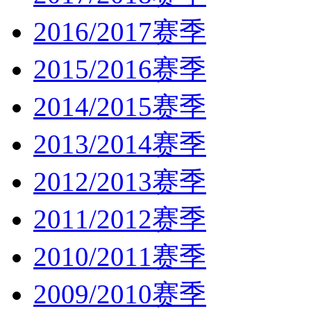
2016/2017赛季
2015/2016赛季
2014/2015赛季
2013/2014赛季
2012/2013赛季
2011/2012赛季
2010/2011赛季
2009/2010赛季