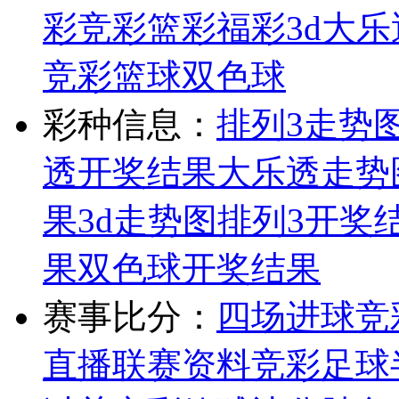
彩
竞彩
篮彩
福彩3d
大乐
竞彩篮球
双色球
彩种信息：
排列3走势
透开奖结果
大乐透走势
果
3d走势图
排列3开奖
果
双色球开奖结果
赛事比分：
四场进球
竞
直播
联赛资料
竞彩足球