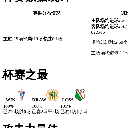
赛果分布情况
进
主队场均进球
1.26
客队场均进球
1.42
0
1
2
3
4
5
主胜:
19场
平局:
19场
客胜:
31场
场均总进球:2.68个
主场场均进球:1.2
杯赛之最
WIN
DRAW
LOSS
100
%
100
%
100
%
已赛6场
胜6场
已赛2场
平2场
已赛1场
负1场