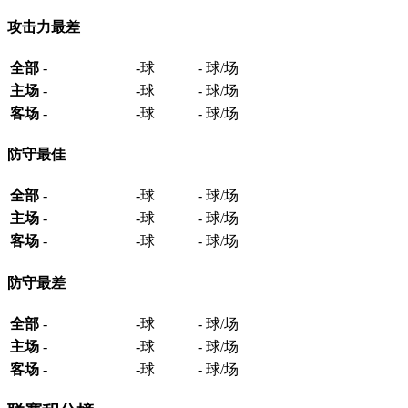
攻击力最差
全部
-
-球
- 球/场
主场
-
-球
- 球/场
客场
-
-球
- 球/场
防守最佳
全部
-
-球
- 球/场
主场
-
-球
- 球/场
客场
-
-球
- 球/场
防守最差
全部
-
-球
- 球/场
主场
-
-球
- 球/场
客场
-
-球
- 球/场