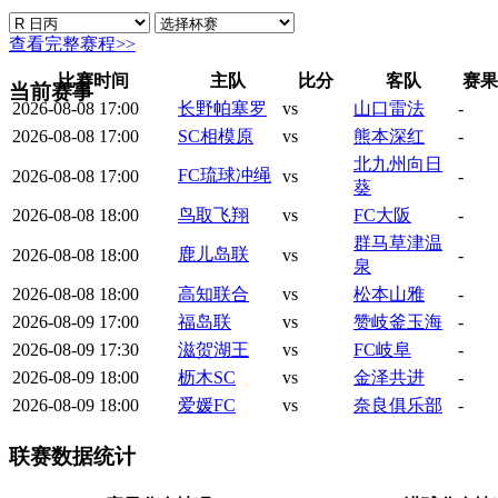
查看完整赛程>>
比赛时间
主队
比分
客队
赛果
当前赛事
2026-08-08 17:00
长野帕塞罗
vs
山口雷法
-
2026-08-08 17:00
SC相模原
vs
熊本深红
-
北九州向日
FC琉球冲绳
2026-08-08 17:00
vs
-
葵
2026-08-08 18:00
鸟取飞翔
vs
FC大阪
-
群马草津温
鹿儿岛联
2026-08-08 18:00
vs
-
泉
2026-08-08 18:00
高知联合
vs
松本山雅
-
2026-08-09 17:00
福岛联
vs
赞岐釜玉海
-
2026-08-09 17:30
滋贺湖王
vs
FC岐阜
-
2026-08-09 18:00
枥木SC
vs
金泽共进
-
2026-08-09 18:00
爱媛FC
vs
奈良俱乐部
-
联赛数据统计