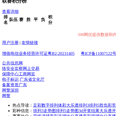
联赛积分榜
查看详细
排
积
队伍
赛
胜
平
负
名
分
500网仅提供数据
用户注册
|
友情链接
增值电信业务经营许可证粤B2-20231405
粤ICP备11007122
公共信息网
络安全监察
网上交易
保障中心
工商网监
电子标识
广东省文化厅
备案资质
广东
网警
深圳
网警
热点导读：
足彩
数字排列
体彩大乐透
排列3
排列5
胜负彩
竞
彩种信息：
排列3走势图
排列5走势图
3d开奖结果
大乐透开