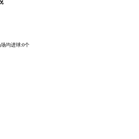
况
场均进球:0个