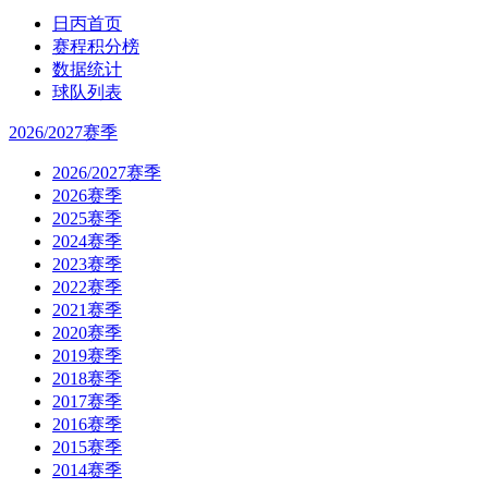
日丙首页
赛程积分榜
数据统计
球队列表
2026/2027赛季
2026/2027赛季
2026赛季
2025赛季
2024赛季
2023赛季
2022赛季
2021赛季
2020赛季
2019赛季
2018赛季
2017赛季
2016赛季
2015赛季
2014赛季