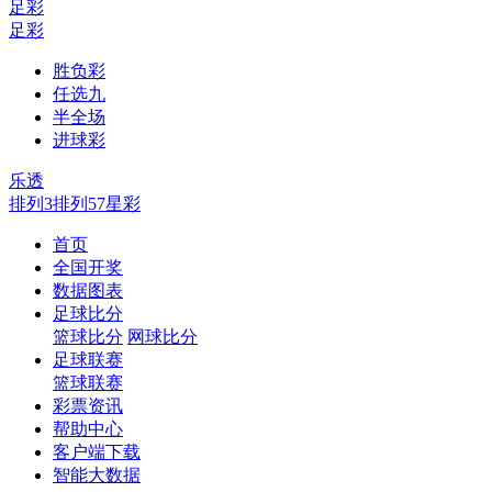
足彩
足彩
胜负彩
任选九
半全场
进球彩
乐透
排列3
排列5
7星彩
首页
全国开奖
数据图表
足球比分
篮球比分
网球比分
足球联赛
篮球联赛
彩票资讯
帮助中心
客户端下载
智能大数据