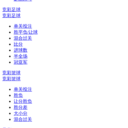
竞彩足球
竞彩足球
单关投注
胜平负/让球
混合过关
比分
进球数
半全场
冠亚军
竞彩篮球
竞彩篮球
单关投注
胜负
让分胜负
胜分差
大小分
混合过关