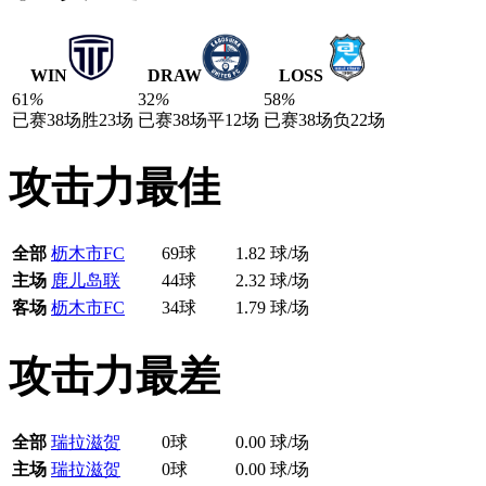
WIN
DRAW
LOSS
61
%
32
%
58
%
已赛38场
胜23场
已赛38场
平12场
已赛38场
负22场
攻击力最佳
全部
枥木市FC
69球
1.82 球/场
主场
鹿儿岛联
44球
2.32 球/场
客场
枥木市FC
34球
1.79 球/场
攻击力最差
全部
瑞拉滋贺
0球
0.00 球/场
主场
瑞拉滋贺
0球
0.00 球/场