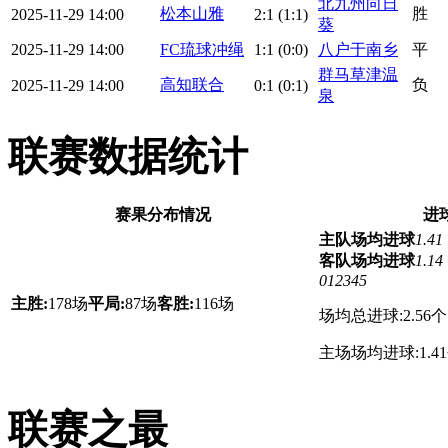
北九州向日
松本山雅
胜
2025-11-29 14:00
2
:
1
(1:1)
葵
2025-11-29 14:00
FC琉球冲绳
1
:
1
(0:0)
八户于南乡
平
群马草津温
高知联合
负
2025-11-29 14:00
0
:
1
(0:1)
泉
联赛数据统计
赛果分布情况
进
主队场均进球
1.41
客队场均进球
1.14
0
1
2
3
4
5
主胜:
178场
平局:
87场
客胜:
116场
场均总进球:2.56个
主场场均进球:1.4
联赛之最