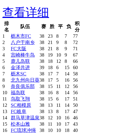
查看详细
排
积
队伍
赛
胜
平
负
名
分
1
枥木市FC
38
23
8
7
77
2
八户于南乡
38
21
9
8
72
3
FC大阪
38
21
8
9
71
4
宫崎棒牛鸟
38
19
10
9
67
5
鹿儿岛联
38
18
12
8
66
6
金泽共进
39
18
6
15
60
7
枥木SC
38
17
7
14
58
8
北九州向日葵
38
17
5
16
56
9
奈良俱乐部
38
15
11
12
56
10
福岛联
38
16
8
14
56
11
鸟取飞翔
38
15
6
17
51
12
SC相模原
38
13
11
14
50
13
FC岐阜
38
13
8
17
47
14
群马草津温泉
38
12
10
16
46
15
松本山雅
38
11
10
17
43
16
FC琉球冲绳
38
10
10
18
40