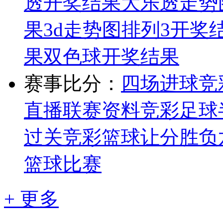
透开奖结果
大乐透走势
果
3d走势图
排列3开奖
果
双色球开奖结果
赛事比分：
四场进球
竞
直播
联赛资料
竞彩足球
过关
竞彩篮球让分胜负
篮球比赛
+ 更多