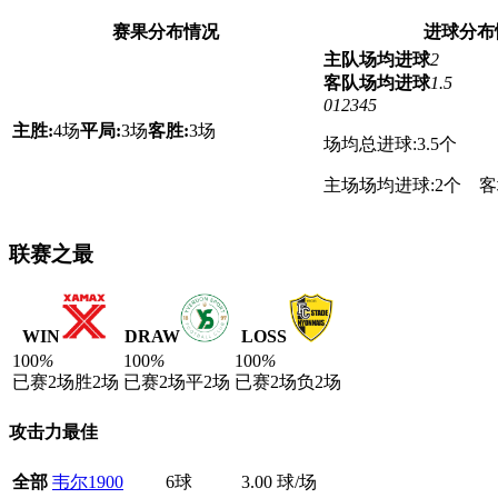
赛果分布情况
进球分布
主队场均进球
2
客队场均进球
1.5
0
1
2
3
4
5
主胜:
4场
平局:
3场
客胜:
3场
场均总进球:3.5个
主场场均进球:2个 客
联赛之最
WIN
DRAW
LOSS
100
%
100
%
100
%
已赛2场
胜2场
已赛2场
平2场
已赛2场
负2场
攻击力最佳
全部
韦尔1900
6球
3.00 球/场