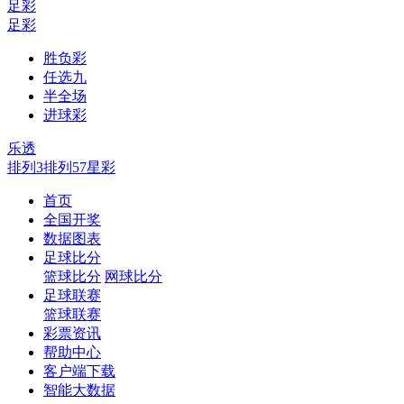
足彩
足彩
胜负彩
任选九
半全场
进球彩
乐透
排列3
排列5
7星彩
首页
全国开奖
数据图表
足球比分
篮球比分
网球比分
足球联赛
篮球联赛
彩票资讯
帮助中心
客户端下载
智能大数据