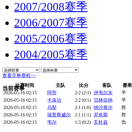
2007/2008赛季
2006/2007赛季
2005/2006赛季
2004/2005赛季
查看完整赛程>>
比赛时间
主队
比分
客队
赛果
当前赛事
2026-05-16 02:15
阿劳
2
:
2
(2:1)
伊韦尔东
平
2026-05-16 02:15
卡洛治
2
:
2
(0:1)
贝林佐纳
平
2026-05-16 02:15
乌契
2
:
1
(1:0)
纳沙泰尔
胜
2026-05-16 02:15
瑞普斯威尔
2
:
1
(1:1)
尼奈斯
胜
2026-05-16 02:15
韦尔
1
:
3
(0:2)
瓦杜兹
负