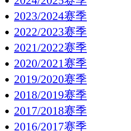
2024/2025赛季
2023/2024赛季
2022/2023赛季
2021/2022赛季
2020/2021赛季
2019/2020赛季
2018/2019赛季
2017/2018赛季
2016/2017赛季