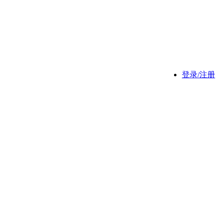
登录/注册