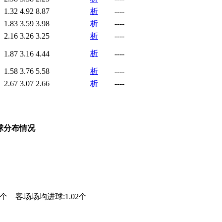
1.32
4.92
8.87
析
--
--
1.83
3.59
3.98
析
--
--
2.16
3.26
3.25
析
--
--
析
1.87
3.16
4.44
--
--
1.58
3.76
5.58
析
--
--
2.67
3.07
2.66
析
--
--
球分布情况
7个 客场场均进球:1.02个