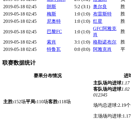
2019-05-18 02:45
朗斯
5
:
2
(3:1)
奥尔良
胜
2019-05-18 02:45
梅斯
1
:
0
(1:0)
布雷斯特
胜
2019-05-18 02:45
尼奥特
1
:
0
(1:0)
红星
胜
GFC阿雅克
巴黎FC
胜
2019-05-18 02:45
1
:
0
(1:0)
肖
2019-05-18 02:45
索肖
3
:
1
(1:0)
格勒诺布尔
胜
2019-05-18 02:45
特鲁瓦
0
:
0
(0:0)
阿雅克肖
平
联赛数据统计
赛果分布情况
进
主队场均进球
1.17
客队场均进球
1.02
0
1
2
3
4
5
主胜:
152场
平局:
110场
客胜:
118场
场均总进球:2.19个
主场场均进球:1.1