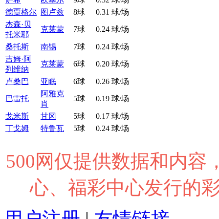
德贾格尔
图卢兹
8球
0.31 球/场
杰森·贝
克莱蒙
7球
0.24 球/场
托米耶
桑托斯
南锡
7球
0.24 球/场
吉姆·阿
克莱蒙
6球
0.20 球/场
列维纳
卢桑巴
亚眠
6球
0.26 球/场
阿雅克
巴雷托
5球
0.19 球/场
肖
戈米斯
甘冈
5球
0.17 球/场
丁戈姆
特鲁瓦
5球
0.24 球/场
500网仅提供数据和内
心、福彩中心发行的
用户注册
|
友情链接