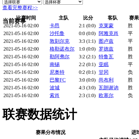
查看完整赛程>>
比赛时间
主队
比分
客队
赛果
当前赛事
2021-05-16 02:00
卡昂
2
:
1
(0:0)
克莱蒙
胜
2021-05-16 02:00
沙托鲁
0
:
0
(0:0)
阿雅克肖
平
2021-05-16 02:00
敦刻尔克
3
:
3
(1:1)
图卢兹
平
2021-05-16 02:00
格勒诺布尔
1
:
0
(0:0)
罗德兹
胜
2021-05-16 02:00
勒阿弗尔
3
:
2
(2:1)
特鲁瓦
胜
2021-05-16 02:00
南锡
2
:
2
(0:1)
亚眠
平
2021-05-16 02:00
尼奥特
0
:
2
(0:1)
甘冈
负
2021-05-16 02:00
巴黎FC
3
:
0
(0:0)
尚布利
胜
2021-05-16 02:00
波城
4
:
3
(3:0)
瓦朗谢讷
胜
2021-05-16 02:00
索肖
2
:
3
(1:0)
欧塞尔
负
联赛数据统计
赛果分布情况
进