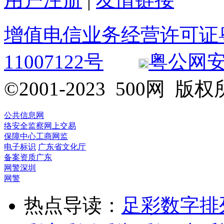
增值电信业务经营许可证粤B2
11007122号
粤公网安备 
©2001-2023 500网
公共信息网
络安全监察
网上交易
保障中心
工商网监
电子标识
广东省文化厅
备案资质
广东
网警
深圳
网警
热点导读：
足彩
数字排