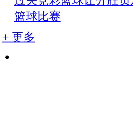
过关
竞彩篮球让分胜负
篮球比赛
+ 更多