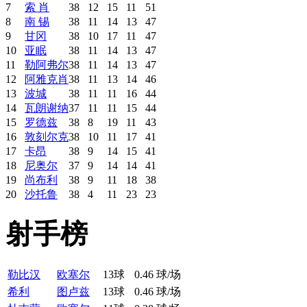
7
索 肖
38
12
15
11
51
8
南 锡
38
11
14
13
47
9
甘冈
38
10
17
11
47
10
亚眠
38
11
14
13
47
11
勒阿弗尔
38
11
14
13
47
12
阿雅克肖
38
11
13
14
46
13
波城
38
11
11
16
44
14
瓦朗谢纳
37
11
11
15
44
15
罗德兹
38
8
19
11
43
16
敦刻尔克
38
10
11
17
41
17
卡昂
38
9
14
15
41
18
尼奥尔
37
9
14
14
41
19
尚布利
38
9
11
18
38
20
沙托鲁
38
4
11
23
23
射手榜
勒比汉
欧塞尔
13球
0.46 球/场
希利
图卢兹
13球
0.46 球/场