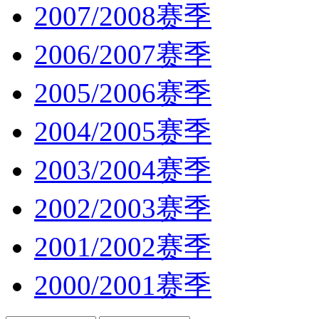
2007/2008赛季
2006/2007赛季
2005/2006赛季
2004/2005赛季
2003/2004赛季
2002/2003赛季
2001/2002赛季
2000/2001赛季