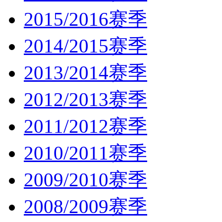
2015/2016赛季
2014/2015赛季
2013/2014赛季
2012/2013赛季
2011/2012赛季
2010/2011赛季
2009/2010赛季
2008/2009赛季