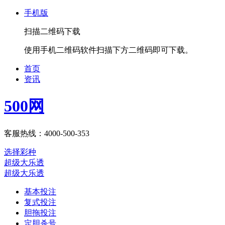
手机版
扫描二维码下载
使用手机二维码软件扫描下方二维码即可下载。
首页
资讯
500网
客服热线：4000-500-353
选择彩种
超级大乐透
超级大乐透
基本投注
复式投注
胆拖投注
定胆杀号