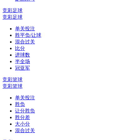
竞彩足球
竞彩足球
单关投注
胜平负/让球
混合过关
比分
进球数
半全场
冠亚军
竞彩篮球
竞彩篮球
单关投注
胜负
让分胜负
胜分差
大小分
混合过关