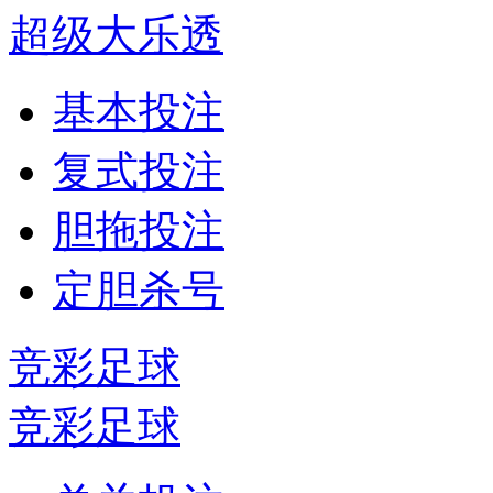
超级大乐透
基本投注
复式投注
胆拖投注
定胆杀号
竞彩足球
竞彩足球