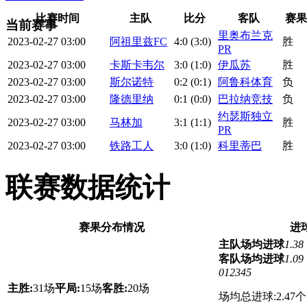
比赛时间
主队
比分
客队
赛果
当前赛事
里奥布兰克
2023-02-27 03:00
阿祖里兹FC
4
:
0
(3:0)
胜
PR
2023-02-27 03:00
卡斯卡韦尔
3
:
0
(1:0)
伊瓜苏
胜
2023-02-27 03:00
斯尔诺特
0
:
2
(0:1)
阿鲁科体育
负
2023-02-27 03:00
隆德里纳
0
:
1
(0:0)
巴拉纳竞技
负
约瑟斯独立
2023-02-27 03:00
马林加
3
:
1
(1:1)
胜
PR
2023-02-27 03:00
铁路工人
3
:
0
(1:0)
科里蒂巴
胜
联赛数据统计
赛果分布情况
进
主队场均进球
1.38
客队场均进球
1.09
0
1
2
3
4
5
主胜:
31场
平局:
15场
客胜:
20场
场均总进球:2.47个