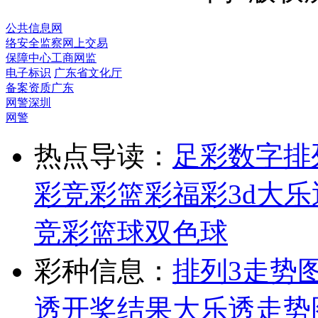
公共信息网
络安全监察
网上交易
保障中心
工商网监
电子标识
广东省文化厅
备案资质
广东
网警
深圳
网警
热点导读：
足彩
数字排
彩
竞彩
篮彩
福彩3d
大乐
竞彩篮球
双色球
彩种信息：
排列3走势
透开奖结果
大乐透走势