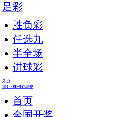
足彩
胜负彩
任选九
半全场
进球彩
乐透
排列3
排列5
7星彩
首页
全国开奖