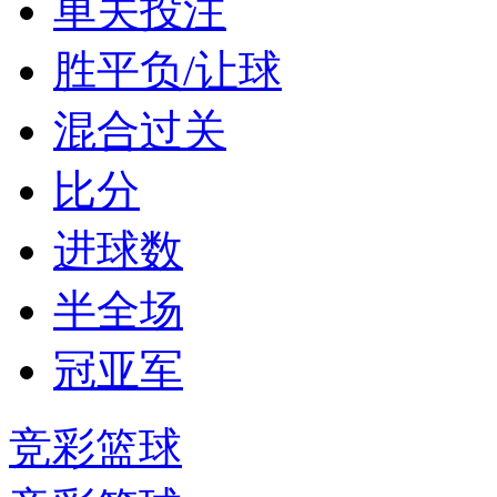
单关投注
胜平负/让球
混合过关
比分
进球数
半全场
冠亚军
竞彩篮球