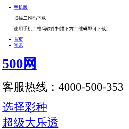
手机版
扫描二维码下载
使用手机二维码软件扫描下方二维码即可下载。
首页
资讯
500网
客服热线：4000-500-353
选择彩种
超级大乐透