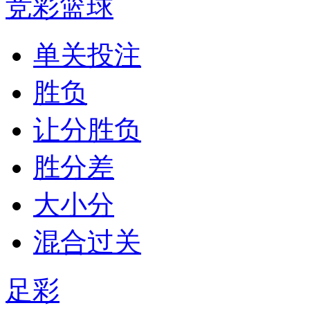
竞彩篮球
单关投注
胜负
让分胜负
胜分差
大小分
混合过关
足彩