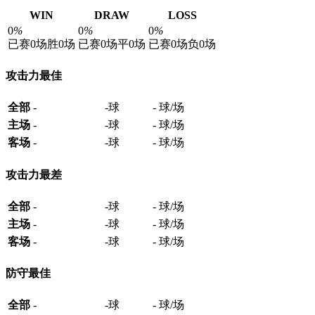
WIN
DRAW
LOSS
0
%
0
%
0
%
已赛0场
胜0场
已赛0场
平0场
已赛0场
负0场
攻击力最佳
全部
-
-球
- 球/场
主场
-
-球
- 球/场
客场
-
-球
- 球/场
攻击力最差
全部
-
-球
- 球/场
主场
-
-球
- 球/场
客场
-
-球
- 球/场
防守最佳
全部
-
-球
- 球/场