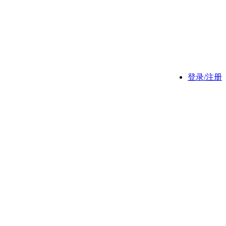
登录/注册