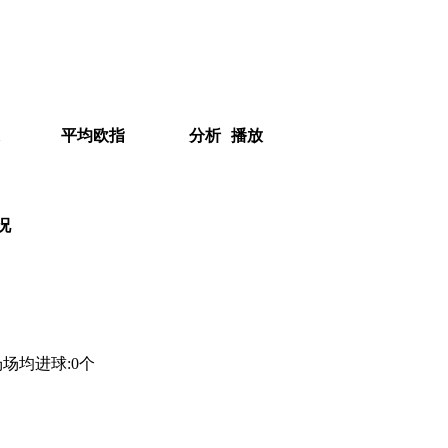
平均欧指
分析
播放
况
场均进球:0个