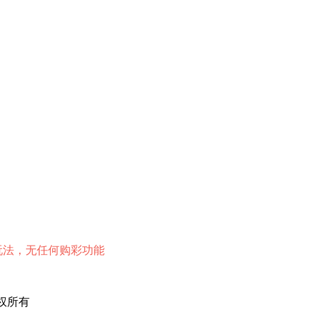
玩法，无任何购彩功能
网 版权所有