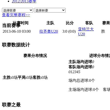
2012/2013赛季
查看完整赛程>>
比赛时间
主队
比分
客队
赛果
当前赛事
亚特兰大
2013-06-10 03:00
拉齐奥U20
3
:
0
(0:0)
胜
U20
联赛数据统计
赛果分布情况
进球分布情
主队场均进球
0
客队场均进球
0
0
1
2
3
4
5
主胜:
0场
平局:
0场
客胜:
0场
场均总进球:0个
主场场均进球:0个 客场
联赛之最