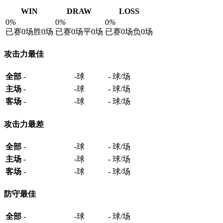
WIN
DRAW
LOSS
0
%
0
%
0
%
已赛0场
胜0场
已赛0场
平0场
已赛0场
负0场
攻击力最佳
全部
-
-球
- 球/场
主场
-
-球
- 球/场
客场
-
-球
- 球/场
攻击力最差
全部
-
-球
- 球/场
主场
-
-球
- 球/场
客场
-
-球
- 球/场
防守最佳
全部
-
-球
- 球/场