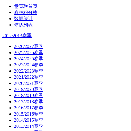
意青联首页
赛程积分榜
数据统计
球队列表
2012/2013赛季
2026/2027赛季
2025/2026赛季
2024/2025赛季
2023/2024赛季
2022/2023赛季
2021/2022赛季
2020/2021赛季
2019/2020赛季
2018/2019赛季
2017/2018赛季
2016/2017赛季
2015/2016赛季
2014/2015赛季
2013/2014赛季