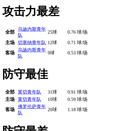
攻击力最差
乌迪内斯青年
全部
25球
0.76 球/场
队
主场
切塞纳青年队
12球
0.71 球/场
乌迪内斯青年
客场
9球
0.53 球/场
队
防守最佳
全部
莱切青年队
31球
0.91 球/场
主场
莱切青年队
10球
0.59 球/场
佛罗伦萨青年
客场
20球
1.18 球/场
队