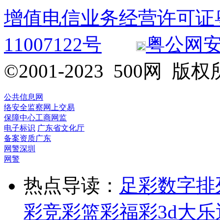
增值电信业务经营许可证粤B2
11007122号
粤公网安备 
©2001-2023 500网
公共信息网
络安全监察
网上交易
保障中心
工商网监
电子标识
广东省文化厅
备案资质
广东
网警
深圳
网警
热点导读：
足彩
数字排
彩
竞彩
篮彩
福彩3d
大乐