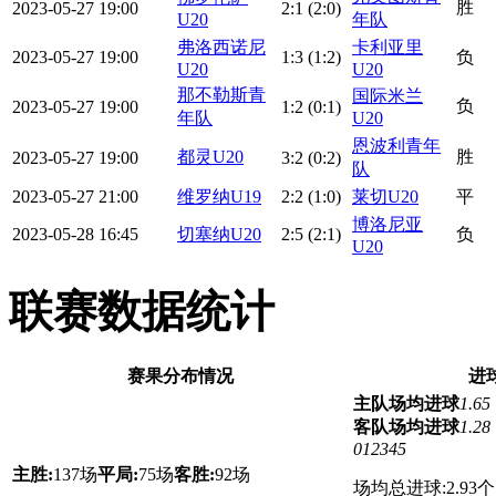
胜
2023-05-27 19:00
2
:
1
(2:0)
U20
年队
弗洛西诺尼
卡利亚里
2023-05-27 19:00
1
:
3
(1:2)
负
U20
U20
那不勒斯青
国际米兰
负
2023-05-27 19:00
1
:
2
(0:1)
年队
U20
恩波利青年
都灵U20
胜
2023-05-27 19:00
3
:
2
(0:2)
队
2023-05-27 21:00
维罗纳U19
2
:
2
(1:0)
莱切U20
平
博洛尼亚
2023-05-28 16:45
切塞纳U20
2
:
5
(2:1)
负
U20
联赛数据统计
赛果分布情况
进
主队场均进球
1.65
客队场均进球
1.28
0
1
2
3
4
5
主胜:
137场
平局:
75场
客胜:
92场
场均总进球:2.93个