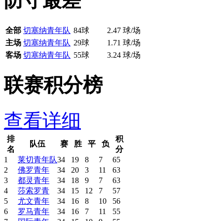
防守最差
全部
切塞纳青年队
84球
2.47 球/场
主场
切塞纳青年队
29球
1.71 球/场
客场
切塞纳青年队
55球
3.24 球/场
联赛积分榜
查看详细
排
积
队伍
赛
胜
平
负
名
分
1
莱切青年队
34
19
8
7
65
2
佛罗青年
34
20
3
11
63
3
都灵青年
34
18
9
7
63
4
莎索罗青
34
15
12
7
57
5
尤文青年
34
16
8
10
56
6
罗马青年
34
16
7
11
55