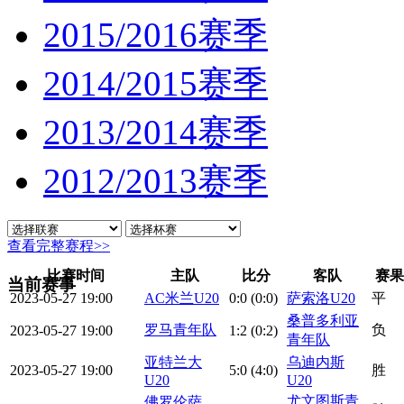
2015/2016赛季
2014/2015赛季
2013/2014赛季
2012/2013赛季
查看完整赛程>>
比赛时间
主队
比分
客队
赛果
当前赛事
2023-05-27 19:00
AC米兰U20
0
:
0
(0:0)
萨索洛U20
平
桑普多利亚
罗马青年队
负
2023-05-27 19:00
1
:
2
(0:2)
青年队
亚特兰大
乌迪内斯
2023-05-27 19:00
5
:
0
(4:0)
胜
U20
U20
尤文图斯青
佛罗伦萨