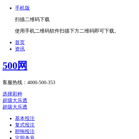
手机版
扫描二维码下载
使用手机二维码软件扫描下方二维码即可下载。
首页
资讯
500网
客服热线：4000-500-353
选择彩种
超级大乐透
超级大乐透
基本投注
复式投注
胆拖投注
定胆杀号