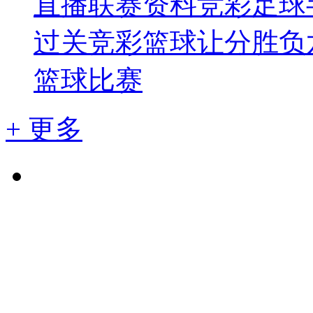
直播
联赛资料
竞彩足球
过关
竞彩篮球让分胜负
篮球比赛
+ 更多