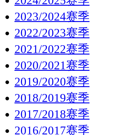
2024/2025赛季
2023/2024赛季
2022/2023赛季
2021/2022赛季
2020/2021赛季
2019/2020赛季
2018/2019赛季
2017/2018赛季
2016/2017赛季